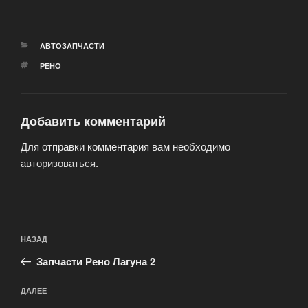
РУБРИКИ
АВТОЗАПЧАСТИ
МЕТКИ
РЕНО
Добавить комментарий
Для отправки комментария вам необходимо
авторизоваться
.
Навигация
Предыдущая
НАЗАД
по
запись:
записям
Запчасти Рено Лагуна 2
Следующая
ДАЛЕЕ