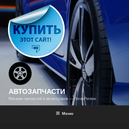
Перейти
к
содержимому
АВТОЗАПЧАСТИ
Магазин запчастей и аксессуаров — ЛоганРегион
Меню