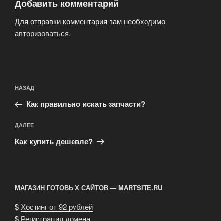
Добавить комментарий
Для отправки комментария вам необходимо
авторизоваться
.
Навигация
Предыдущая
НАЗАД
по
запись:
записям
Как правильно искать запчасти?
Следующая
ДАЛЕЕ
запись
Как купить дешевле?
МАГАЗИН ГОТОВЫХ САЙТОВ — MARTSITE.RU
$
Хостинг от 92 рублей
$
Регистрация домена