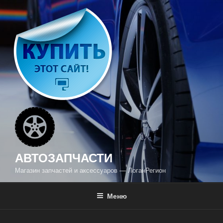
Перейти
к
содержимому
АВТОЗАПЧАСТИ
Магазин запчастей и аксессуаров — ЛоганРегион
Меню